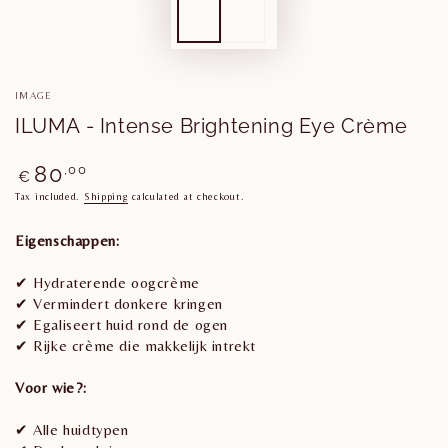
IMAGE
ILUMA - Intense Brightening Eye Crème
Regular
80
,00
€
price
Tax included.
Shipping
calculated at checkout.
Eigenschappen:
✔ Hydraterende oogcrème
✔ Vermindert donkere kringen
✔ Egaliseert huid rond de ogen
✔ Rijke crème die makkelijk intrekt
Voor wie?:
✔ Alle huidtypen