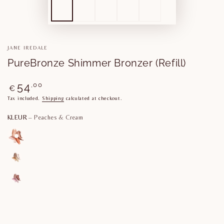
JANE IREDALE
PureBronze Shimmer Bronzer (Refill)
Regular
54
,00
€
price
Tax included.
Shipping
calculated at checkout.
KLEUR
– Peaches & Cream